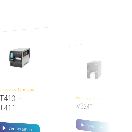
pressoras Térmicas
T410 –
Impressoras Térmicas
MB240
T411
Ver detalhes
Ver detalhes