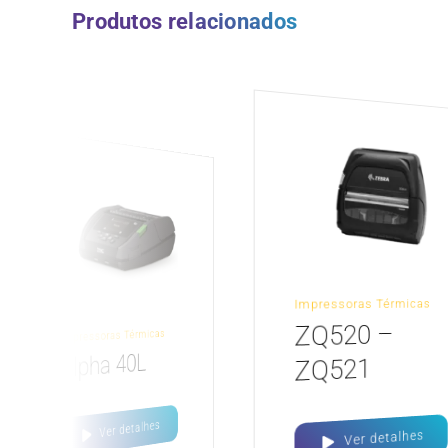
Produtos relacionados
Impressoras Térmicas
ZQ520 –
Impressoras Térmicas
Alpha 40L
ZQ521
Ver detalhes
Ver detalhes