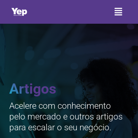
Ir
para
Toggl
o
conteúdo
Naviga
HOME
SOBRE A YEP
SETORES
SERVIÇOS
Artigos
PRODUTOS
Acelere com conhecimento
pelo mercado e outros artigos
CONTATO
para escalar o seu negócio.
ARTIGOS