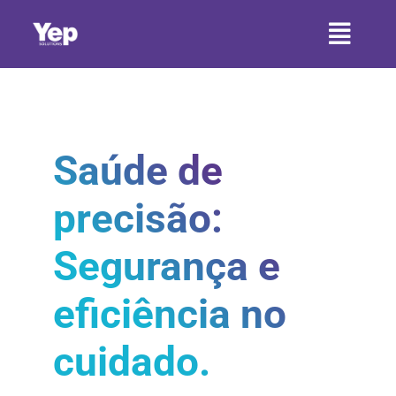
Ir
para
Toggl
o
conteúdo
Naviga
HOME
SOBRE A YEP
Saúde de
SETORES
precisão:
SERVIÇOS
Segurança e
PRODUTOS
eficiência no
CONTATO
cuidado.
ARTIGOS