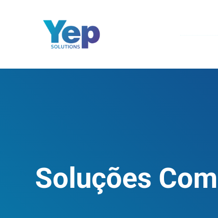
Ir
para
o
conteúdo
Soluções Com