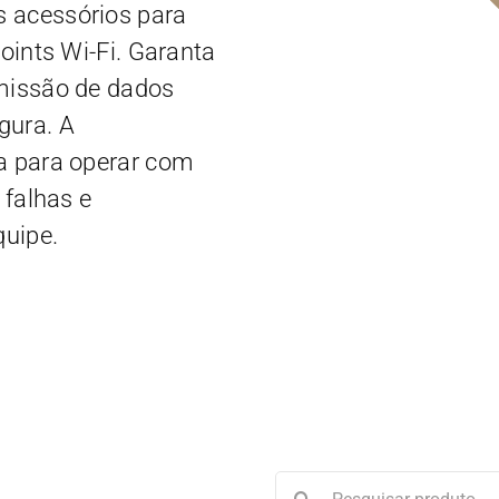
s acessórios para
points Wi-Fi. Garanta
smissão de dados
gura. A
sa para operar com
 falhas e
quipe.
Buscar