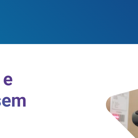
 e
sem