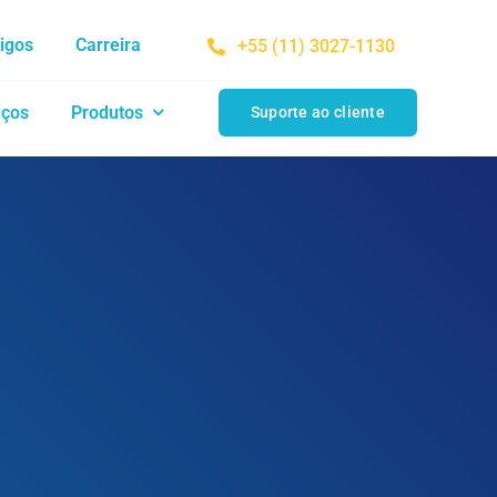
tigos
Carreira
+55 (11) 3027-1130
iços
Produtos
Suporte ao cliente