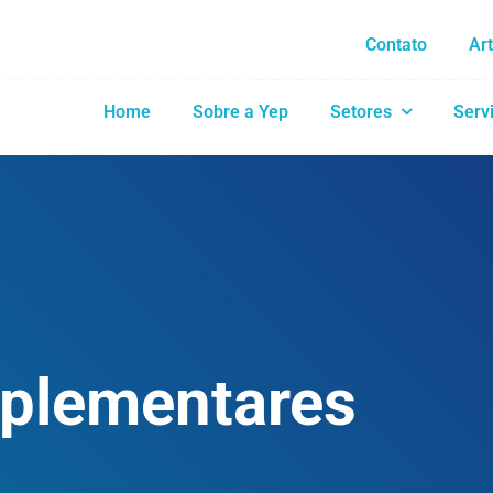
Contato
Ar
Home
Sobre a Yep
Setores
Serv
plementares