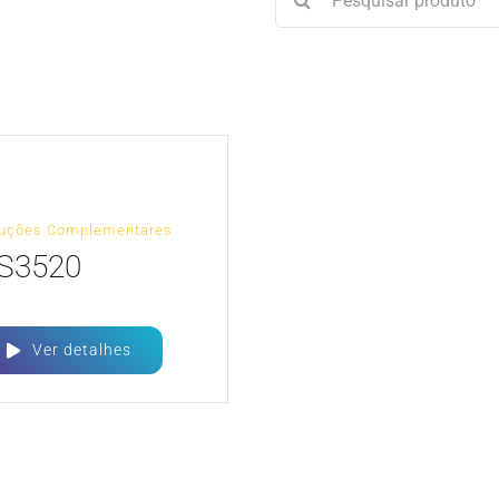
resultados
para:
luções Complementares
S3520
Ver detalhes