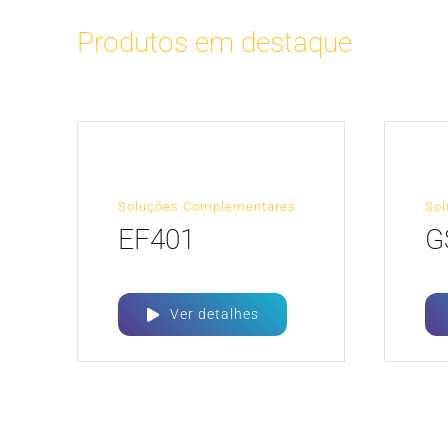
Produtos em destaque
Soluções Complementares
So
EF401
G
Ver detalhes