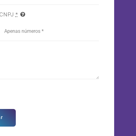
CNPJ
*
ar