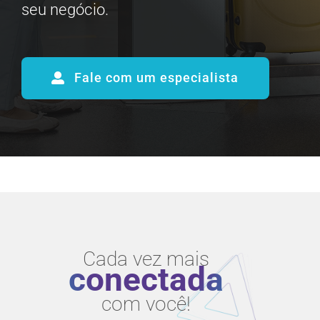
seu negócio.
Fale com um especialista
Cada vez mais
conectada
com você!