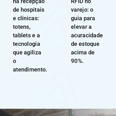
na recepção
RFID no
de hospitais
varejo: o
e clínicas:
guia para
totens,
elevar a
tablets e a
acuracidade
tecnologia
de estoque
que agiliza
acima de
o
90%.
atendimento.