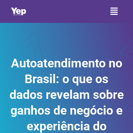
Ir
para
Toggl
o
conteúdo
Naviga
HOME
SOBRE A YEP
Autoatendimento no
SETORES
Brasil: o que os
SERVIÇOS
dados revelam sobre
PRODUTOS
ganhos de negócio e
CONTATO
experiência do
ARTIGOS