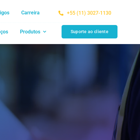
tigos
Carreira
+55 (11) 3027-1130
iços
Produtos
Suporte ao cliente