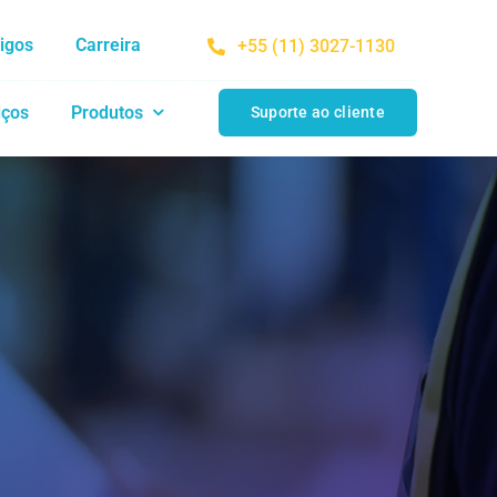
tigos
Carreira
+55 (11) 3027-1130
iços
Produtos
Suporte ao cliente