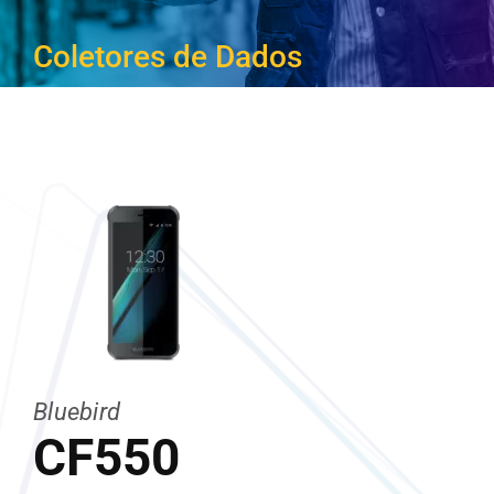
CARREIRA
Coletores de Dados
Bluebird
CF550