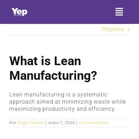
Ir
para
Toggl
o
conteúdo
Naviga
Próximo
HOME
SOBRE A YEP
What is Lean
SETORES
Manufacturing?
SERVIÇOS
Lean manufacturing is a systematic
PRODUTOS
approach aimed at minimizing waste while
maximizing productivity and efficiency.
CONTATO
Por
Roger Düarte
|
maio 7, 2024
|
0 Comentários
ARTIGOS