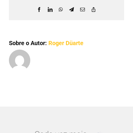
CARREIRA
Facebook
LinkedIn
WhatsApp
Telegram
E-
Copy
mail
Link
Sobre o Autor:
Roger Düarte