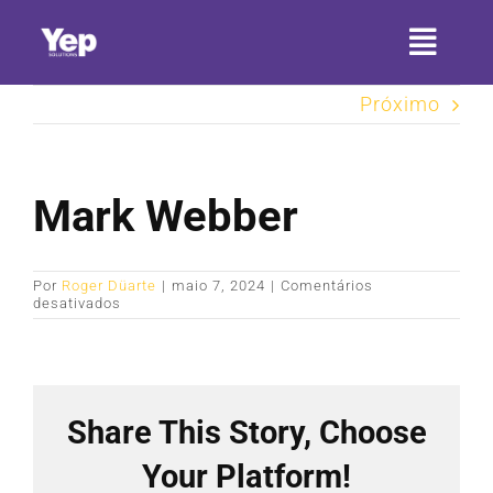
Ir
para
Toggl
o
conteúdo
Naviga
Próximo
HOME
SOBRE A YEP
Mark Webber
SETORES
Por
Roger Düarte
|
maio 7, 2024
|
Comentários
SERVIÇOS
em
desativados
Mark
Webber
PRODUTOS
CONTATO
Share This Story, Choose
ARTIGOS
Your Platform!