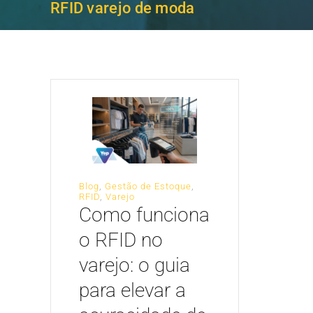
RFID varejo de moda
Blog
,
Gestão de Estoque
,
RFID
,
Varejo
Como funciona
o RFID no
varejo: o guia
para elevar a