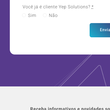
Você já é cliente Yep Solutions?
*
Sim
Não
Envi
Receba informativos e novidades so