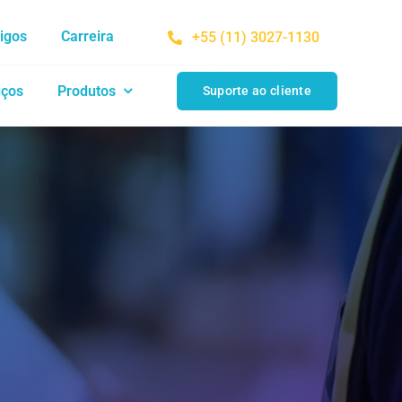
tigos
Carreira
+55 (11) 3027-1130
iços
Produtos
Suporte ao cliente