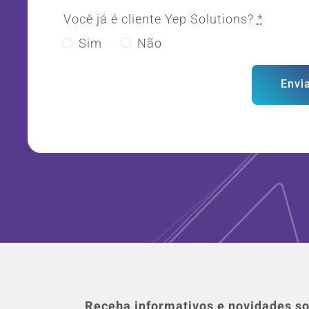
Você já é cliente Yep Solutions?
*
Sim
Não
Envi
Receba informativos e novidades so