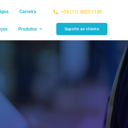
tigos
Carreira
+55 (11) 3027-1130
iços
Produtos
Suporte ao cliente