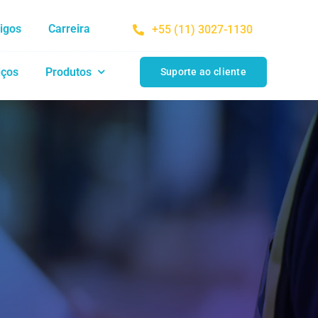
tigos
Carreira
+55 (11) 3027-1130
iços
Produtos
Suporte ao cliente