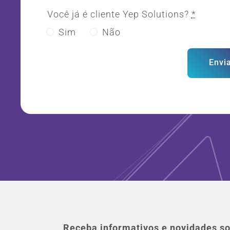
Você já é cliente Yep Solutions?
*
Sim
Não
Envi
Receba informativos e novidades so