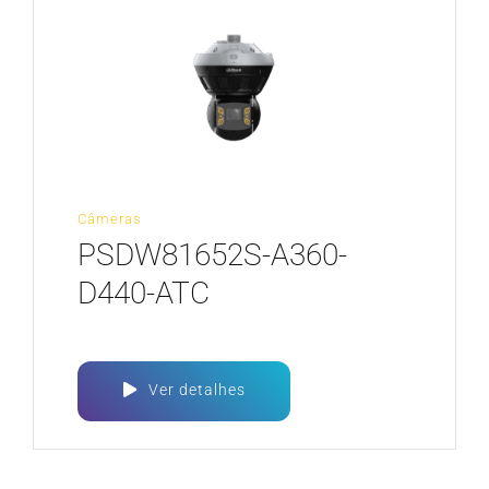
Câmeras
PSDW81652S-A360-
D440-ATC
Ver detalhes