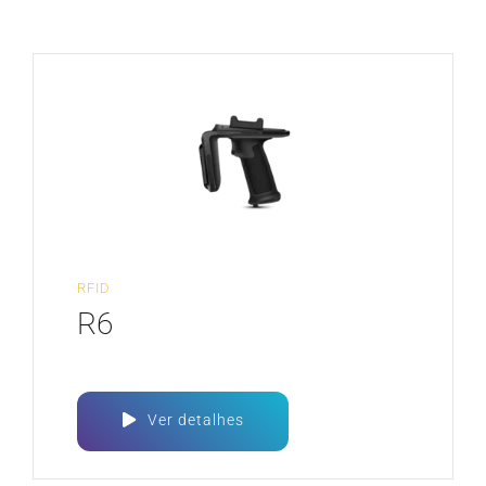
CARREIRA
RFID
R6
Ver detalhes