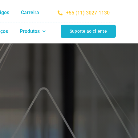
tigos
Carreira
+55 (11) 3027-1130
iços
Produtos
Suporte ao cliente